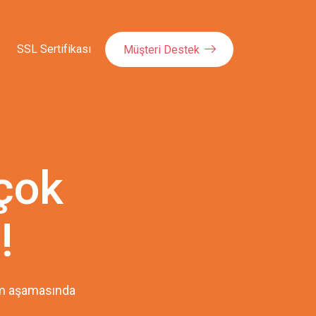
SSL Sertifikası
Müşteri Destek
çok
!
pım aşamasında