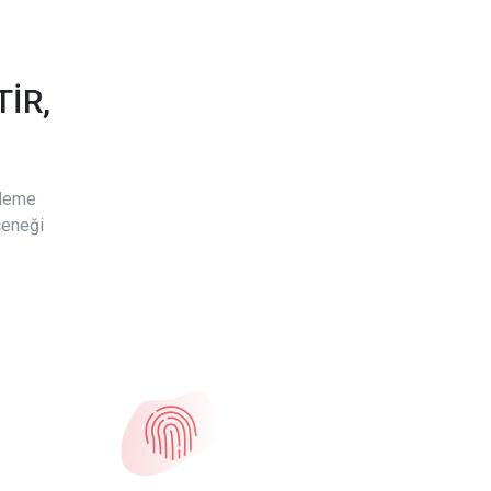
İR,
ödeme
çeneği