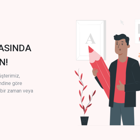
ASINDA
N!
üşterimiz,
endine göre
i bir zaman veya